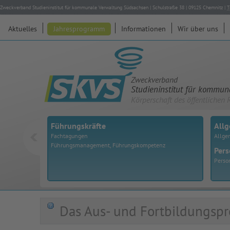
Zweckverband Studieninstitut für kommunale Verwaltung Südsachsen
|
Schulstraße 38
|
09125
Chemnitz
|
T
Aktuelles
Jahresprogramm
Informationen
Wir über uns
Zweckverband
Studieninstitut für kommu
Körperschaft des öffentlichen 
Führungskräfte
All
Fachtagungen
Allge
Führungsmanagement, Führungskompetenz
Pers
Perso
Das Aus- und Fortbildungspr