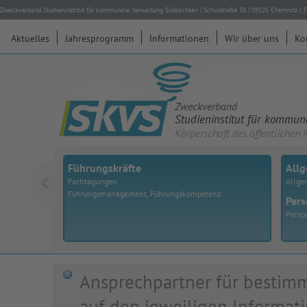
Zweckverband Studieninstitut für kommunale Verwaltung Südsachsen
|
Schulstraße 38
|
09125
Chemnitz
|
T
Aktuelles
Jahresprogramm
Informationen
Wir über uns
Ko
Zweckverband
Studieninstitut für kommu
Körperschaft des öffentlichen 
Führungskräfte
All
Fachtagungen
Allge
Führungsmanagement, Führungskompetenz
Pers
Perso
Ansprechpartner für bestimm
auf den jeweiligen Informati