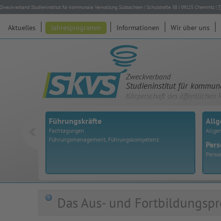
Zweckverband Studieninstitut für kommunale Verwaltung Südsachsen
|
Schulstraße 38
|
09125
Chemnitz
|
T
Aktuelles
Jahresprogramm
Informationen
Wir über uns
Zweckverband
Studieninstitut für kommu
Körperschaft des öffentlichen 
Führungskräfte
All
Fachtagungen
Allge
Führungsmanagement, Führungskompetenz
Pers
Perso
Das Aus- und Fortbildungspr