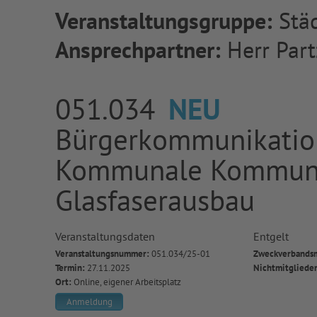
Veranstaltungsgruppe:
Städ
Ansprechpartner:
Herr Part
051.034
NEU
Bürgerkommunikation
Kommunale Kommunik
Glasfaserausbau
Veranstaltungsdaten
Entgelt
Veranstaltungsnummer:
051.034/25-01
Zweckverbandsm
Termin:
27.11.2025
Nichtmitgliede
Ort:
Online, eigener Arbeitsplatz
Anmeldung