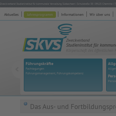
Zweckverband Studieninstitut für kommunale Verwaltung Südsachsen
|
Schulstraße 38
|
09125
Chemnitz
|
T
Aktuelles
Jahresprogramm
Informationen
Wir über uns
Zweckverband
Studieninstitut für kommu
Körperschaft des öffentlichen 
Führungskräfte
All
Fachtagungen
Allge
Führungsmanagement, Führungskompetenz
Pers
Perso
Das Aus- und Fortbildungspr