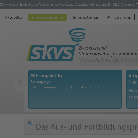
Zweckverband Studieninstitut für kommunale Verwaltung Südsachsen
|
Schulstraße 38
|
09125
Chemnitz
|
T
Aktuelles
Jahresprogramm
Informationen
Wir über uns
Zweckverband
Studieninstitut für kommu
Körperschaft des öffentlichen 
Führungskräfte
All
Fachtagungen
Allge
Führungsmanagement, Führungskompetenz
Pers
Perso
Das Aus- und Fortbildungspr