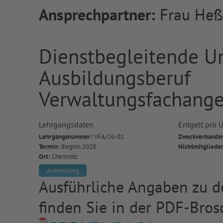
Ansprechpartner:
Frau Heß
Dienstbegleitende U
Ausbildungsberuf
Verwaltungsfachanges
Lehrgangsdaten
Entgelt pro U
Lehrgangsnummer:
VFA/26-01
Zweckverbandsm
Termin:
Beginn 2028
Nichtmitgliede
Ort:
Chemnitz
Anmeldung
Ausführliche Angaben zu d
finden Sie in der PDF-Bros