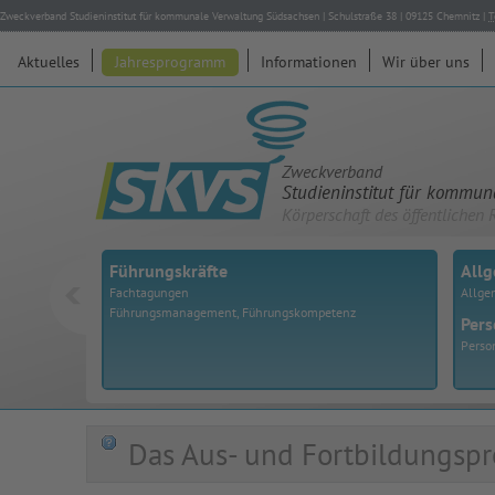
Zweckverband Studieninstitut für kommunale Verwaltung Südsachsen
|
Schulstraße 38
|
09125
Chemnitz
|
T
Aktuelles
Jahresprogramm
Informationen
Wir über uns
Zweckverband
Studieninstitut für kommu
Körperschaft des öffentlichen 
Führungskräfte
All
Fachtagungen
Allge
Führungsmanagement, Führungskompetenz
Pers
Perso
Das Aus- und Fortbildungspr