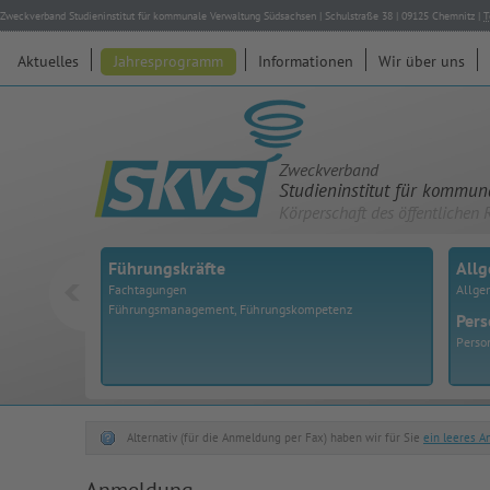
Zweckverband Studieninstitut für kommunale Verwaltung Südsachsen
|
Schulstraße 38
|
09125
Chemnitz
|
T
Aktuelles
Jahresprogramm
Informationen
Wir über uns
Zweckverband
Studieninstitut für kommu
Körperschaft des öffentlichen 
Führungskräfte
All
Fachtagungen
Allge
Führungsmanagement, Führungskompetenz
Pers
Perso
Alternativ (für die Anmeldung per Fax) haben wir für Sie
ein leeres 