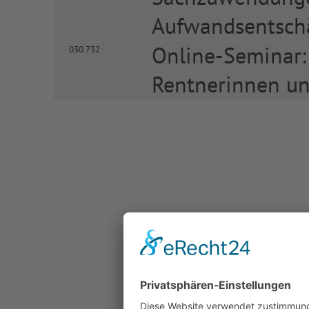
Aufwandsentsch
Online-Seminar:
030.732
Rentnerinnen u