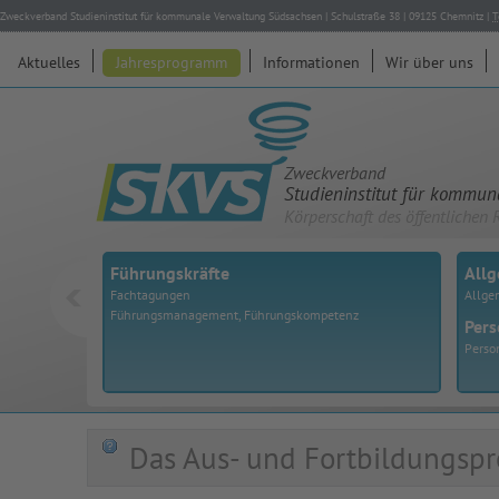
Zweckverband Studieninstitut für kommunale Verwaltung Südsachsen
|
Schulstraße 38
|
09125
Chemnitz
|
T
Aktuelles
Jahresprogramm
Informationen
Wir über uns
Zweckverband
Studieninstitut für kommu
Körperschaft des öffentlichen 
Führungskräfte
All
Fachtagungen
Allge
Führungsmanagement, Führungskompetenz
Pers
Perso
Das Aus- und Fortbildungspr