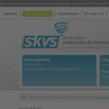
Zweckverband Studieninstitut für kommunale Verwaltung Südsachsen
|
Schulstraße 38
|
09125
Chemnitz
|
T
Aktuelles
Jahresprogramm
Informationen
Wir über uns
Zweckverband
Studieninstitut für kommu
Körperschaft des öffentlichen 
Führungskräfte
All
Fachtagungen
Allge
Führungsmanagement, Führungskompetenz
Pers
Perso
Alternativ (für die Anmeldung per Fax) haben wir für Sie
ein leeres 