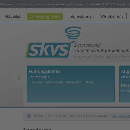
Zweckverband Studieninstitut für kommunale Verwaltung Südsachsen
|
Schulstraße 38
|
09125
Chemnitz
|
T
Aktuelles
Jahresprogramm
Informationen
Wir über uns
Zweckverband
Studieninstitut für kommu
Körperschaft des öffentlichen 
Führungskräfte
All
Fachtagungen
Allge
Führungsmanagement, Führungskompetenz
Pers
Perso
Alternativ (für die Anmeldung per Fax) haben wir für Sie
ein leeres 