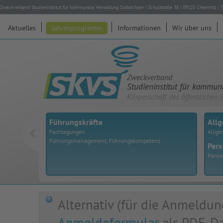
Zweckverband Studieninstitut für kommunale Verwaltung Südsachsen
|
Schulstraße 38
|
09125
Chemnitz
|
T
Aktuelles
Jahresprogramm
Informationen
Wir über uns
Zweckverband
Studieninstitut für kommu
Körperschaft des öffentlichen 
Führungskräfte
All
Fachtagungen
Allge
Führungsmanagement, Führungskompetenz
Pers
Perso
Alternativ (für die Anmeldun
Anmeldeformular
als PDF-Dat