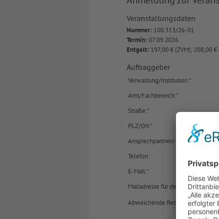
Anmeldung zur Veranst
Veranstaltungsdaten
Nummer:
100.313/26-01
Termin:
07.09.2026
Entgelt:
197,00 € (ZVM); 208,00 €
Auftraggeber
Verwaltung/Institution:
*
Amt/Fachbereich:
*
Straße:
*
PLZ/Ort:
*
Ansprechpartner/-in:
Telefon:
E-Mail:
*
Mailadresse für den Rechnungse
Abweichende Rechnungsanschrift