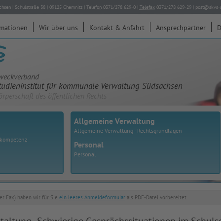
chsen
|
Schulstraße 38
|
09125
Chemnitz
|
Telefon
0371/278 629-0
|
Telefax
0371/278 629-29
|
post@skvs-s
rmationen
Wir über uns
Kontakt & Anfahrt
Ansprechpartner
D
weckverband
tudieninstitut für kommunale Verwaltung Südsachsen
örperschaft des öffentlichen Rechts
Allgemeine Verwaltung
Allgemeine Verwaltung - Rechtsgrundlagen
skompetenz
Personal
Personal
er Fax) haben wir für Sie
ein leeres Anmeldeformular
als PDF-Datei vorbereitet.