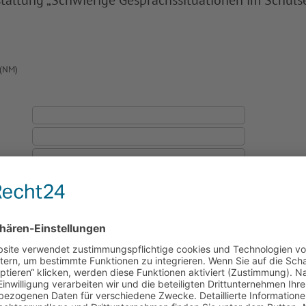
altung „Schwierige Gesprächssituationen im Schulse
 (NM)
mpfang:
*
: