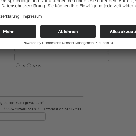
Herr
Frau
keine Angabe
Ja
Nein
tung aufmerksam geworden?
SSG-Mitteilungen
Information per E-Mail