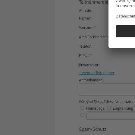
Teilnehmerdaten
Anrede:
Name:
*
Vorname:
*
Amt/Fachbereich:
Telefon:
E-Mail:
*
Privatzahler:
*
+ weitere Teilnehmer
Anmerkungen
Wie sind Sie auf diese Veranstal
Homepage
Empfehlung
Spam-Schutz