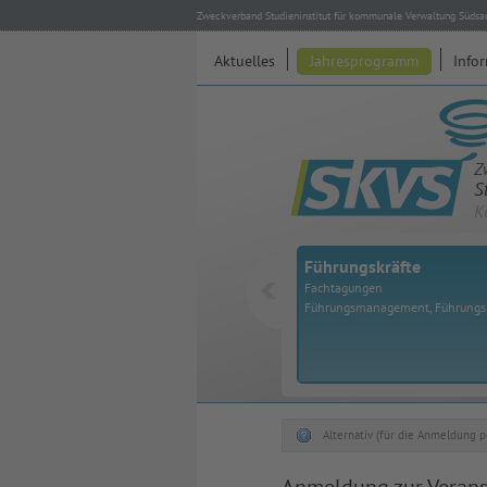
Zweckverband Studieninstitut für kommunale Verwaltung Südsa
Aktuelles
Jahresprogramm
Info
Z
S
K
Führungskräfte
Fachtagungen
Führungsmanagement, Führung
Alternativ (für die Anmeldung p