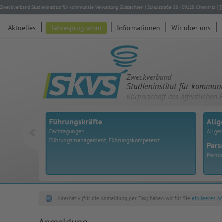
Zweckverband Studieninstitut für kommunale Verwaltung Südsachsen
|
Schulstraße 38
|
09125
Chemnitz
|
T
Aktuelles
Jahresprogramm
Informationen
Wir über uns
Zweckverband
Studieninstitut für kommu
Körperschaft des öffentlichen 
Führungskräfte
All
Fachtagungen
Allge
Führungsmanagement, Führungskompetenz
Pers
Perso
Alternativ (für die Anmeldung per Fax) haben wir für Sie
ein leeres 