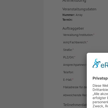
Anmeldung
Veranstaltungsdaten
Nummer:
Array
Termin:
Auftraggeber
Verwaltung/Institution:
*
Amt/Fachbereich:
*
Straße:
*
PLZ/Ort:
*
Ansprechpartner/-in:
Telefon:
E-Mail:
*
Mailadresse für den Rechnungse
Abweichende Rechnungsanschrift
Teilnehmerdaten