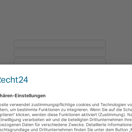
mpfang:
*
: