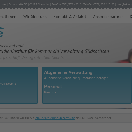
chsen
|
Schulstraße 38
|
09125
Chemnitz
|
Telefon
0371/278 629-0
|
Telefax
0371/278 629-29
|
post@skvs-s
rmationen
Wir über uns
Kontakt & Anfahrt
Ansprechpartner
D
weckverband
tudieninstitut für kommunale Verwaltung Südsachsen
örperschaft des öffentlichen Rechts
Allgemeine Verwaltung
Allgemeine Verwaltung - Rechtsgrundlagen
skompetenz
Personal
Personal
er Fax) haben wir für Sie
ein leeres Anmeldeformular
als PDF-Datei vorbereitet.