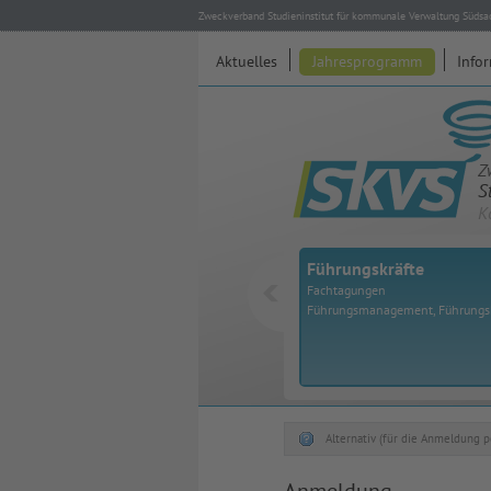
Zweckverband Studieninstitut für kommunale Verwaltung Südsa
Aktuelles
Jahresprogramm
Info
Z
S
K
Führungskräfte
Fachtagungen
Führungsmanagement, Führung
Alternativ (für die Anmeldung p