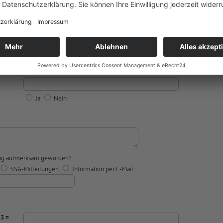
Herr
Frau
keine Angabe
Ja
Nein
tung aufmerksam geworden?
SSG-Mitteilungen
Information per E-Mail
 3 =