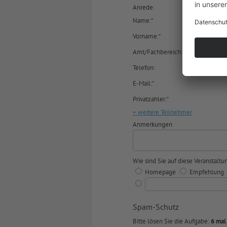
Anrede:
Name:
*
Vorname:
*
Amt/Fachbereich:
Telefon:
E-Mail:
*
Privatzahler:
*
+ weitere Teilnehmer
Anmerkungen
Wie sind Sie auf diese Veranstal
Homepage
Empfehlung
Spam-Schutz
Bitte lösen Sie die Aufgabe:
6 mal