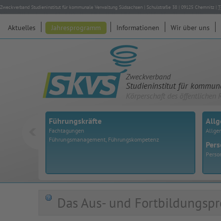
Zweckverband Studieninstitut für kommunale Verwaltung Südsachsen
|
Schulstraße 38
|
09125
Chemnitz
|
T
Aktuelles
Jahresprogramm
Informationen
Wir über uns
Zweckverband
Studieninstitut für kommu
Körperschaft des öffentlichen 
Führungskräfte
All
Fachtagungen
Allge
Führungsmanagement, Führungskompetenz
Pers
Perso
Das Aus- und Fortbildungspr