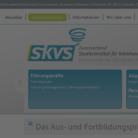
Zweckverband Studieninstitut für kommunale Verwaltung Südsachsen
|
Schulstraße 38
|
09125
Chemnitz
|
T
Aktuelles
Jahresprogramm
Informationen
Wir über uns
Zweckverband
Studieninstitut für kommu
Körperschaft des öffentlichen 
Führungskräfte
All
Fachtagungen
Allge
Führungsmanagement, Führungskompetenz
Pers
Perso
Das Aus- und Fortbildungspr