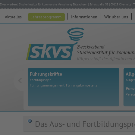
Zweckverband Studieninstitut für kommunale Verwaltung Südsachsen
|
Schulstraße 38
|
09125
Chemnitz
|
T
Aktuelles
Jahresprogramm
Informationen
Wir über uns
Zweckverband
Studieninstitut für kommu
Körperschaft des öffentlichen 
Führungskräfte
All
Fachtagungen
Allge
Führungsmanagement, Führungskompetenz
Pers
Perso
Das Aus- und Fortbildungspr